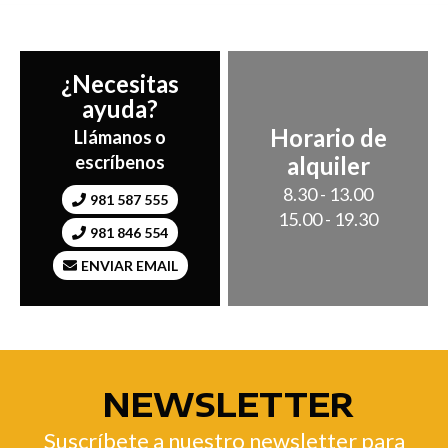
¿Necesitas
ayuda?
Horario de
Llámanos o
alquiler
escríbenos
8.30 - 13.00
981 587 555
15.00 - 19.30
981 846 554
ENVIAR EMAIL
NEWSLETTER
Suscríbete a nuestro newsletter para