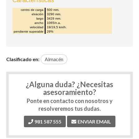
Características
centro de carga
500 mm.
elvación
3290 mm.
largo
3429 mm.
ancho
1065/n.a.
velocidad
19/19,5 km/h.
pendiente superable
29%
Clasificado en:
Almacén
¿Alguna duda? ¿Necesitas
asesoramiento?
Ponte en contacto con nosotros y
resolveremos tus dudas.
981 587 555
ENVIAR EMAIL