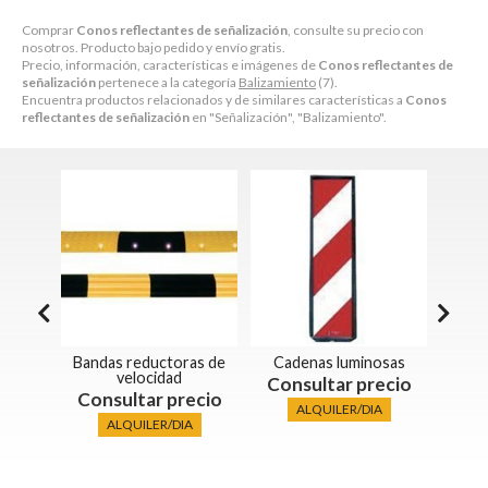
Comprar
Conos reflectantes de señalización
, consulte su precio con
nosotros. Producto bajo pedido y envío gratis.
Precio, información, características e imágenes de
Conos reflectantes de
señalización
pertenece a la categoría
Balizamiento
(7).
Encuentra productos relacionados y de similares características a
Conos
reflectantes de señalización
en "Señalización", "Balizamiento".
Bandas reductoras de
Cadenas luminosas
Foc
ia
velocidad
Consultar precio
Con
ecio
Consultar precio