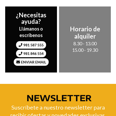
¿Necesitas
ayuda?
Horario de
Llámanos o
alquiler
escríbenos
8.30 - 13.00
981 587 555
15.00 - 19.30
981 846 554
ENVIAR EMAIL
NEWSLETTER
Suscríbete a nuestro newsletter para
recibir ofertas y novedades exclusivas.