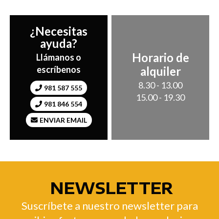
¿Necesitas
ayuda?
Horario de
Llámanos o
alquiler
escríbenos
8.30 - 13.00
981 587 555
15.00 - 19.30
981 846 554
ENVIAR EMAIL
NEWSLETTER
Suscríbete a nuestro newsletter para