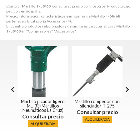
Comprar
Martillo T-58/68
, consulte su precio con nosotros. Producto bajo
pedido y envío gratis.
Precio, información, características e imágenes de
Martillo T-58/68
pertenece a la categoría
Accesorios
(4).
Encuentra productos relacionados y de similares características a
Martillo
T-58/68
en "Compresores", "Accesorios".
tico
Martillo picador ligero
Martillo rompedor con
Mar
BL-37
ML-33 (Martillos
silenciador T-275
pica
Neumáticos La Cruz)
ecio
Consultar precio
Con
Consultar precio