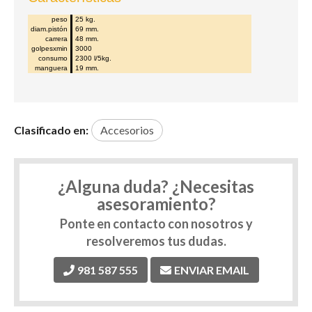
peso
25 kg.
diam.pistón
69 mm.
carrera
48 mm.
golpesxmin
3000
consumo
2300 l/5kg.
manguera
19 mm.
Clasificado en:
Accesorios
¿Alguna duda? ¿Necesitas
asesoramiento?
Ponte en contacto con nosotros y
resolveremos tus dudas.
981 587 555
ENVIAR EMAIL